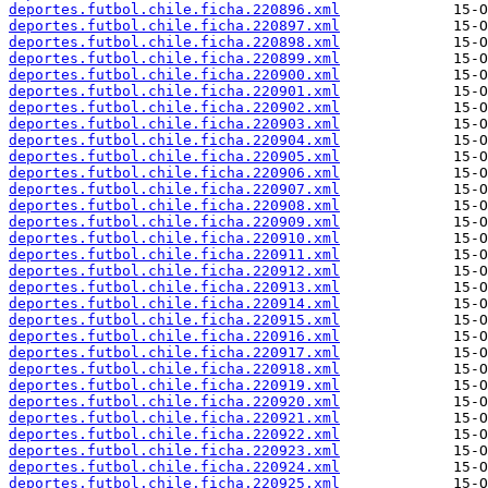
deportes.futbol.chile.ficha.220896.xml
deportes.futbol.chile.ficha.220897.xml
deportes.futbol.chile.ficha.220898.xml
deportes.futbol.chile.ficha.220899.xml
deportes.futbol.chile.ficha.220900.xml
deportes.futbol.chile.ficha.220901.xml
deportes.futbol.chile.ficha.220902.xml
deportes.futbol.chile.ficha.220903.xml
deportes.futbol.chile.ficha.220904.xml
deportes.futbol.chile.ficha.220905.xml
deportes.futbol.chile.ficha.220906.xml
deportes.futbol.chile.ficha.220907.xml
deportes.futbol.chile.ficha.220908.xml
deportes.futbol.chile.ficha.220909.xml
deportes.futbol.chile.ficha.220910.xml
deportes.futbol.chile.ficha.220911.xml
deportes.futbol.chile.ficha.220912.xml
deportes.futbol.chile.ficha.220913.xml
deportes.futbol.chile.ficha.220914.xml
deportes.futbol.chile.ficha.220915.xml
deportes.futbol.chile.ficha.220916.xml
deportes.futbol.chile.ficha.220917.xml
deportes.futbol.chile.ficha.220918.xml
deportes.futbol.chile.ficha.220919.xml
deportes.futbol.chile.ficha.220920.xml
deportes.futbol.chile.ficha.220921.xml
deportes.futbol.chile.ficha.220922.xml
deportes.futbol.chile.ficha.220923.xml
deportes.futbol.chile.ficha.220924.xml
deportes.futbol.chile.ficha.220925.xml