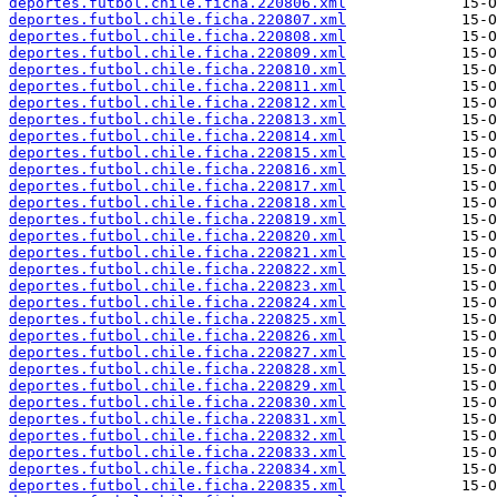
deportes.futbol.chile.ficha.220806.xml
deportes.futbol.chile.ficha.220807.xml
deportes.futbol.chile.ficha.220808.xml
deportes.futbol.chile.ficha.220809.xml
deportes.futbol.chile.ficha.220810.xml
deportes.futbol.chile.ficha.220811.xml
deportes.futbol.chile.ficha.220812.xml
deportes.futbol.chile.ficha.220813.xml
deportes.futbol.chile.ficha.220814.xml
deportes.futbol.chile.ficha.220815.xml
deportes.futbol.chile.ficha.220816.xml
deportes.futbol.chile.ficha.220817.xml
deportes.futbol.chile.ficha.220818.xml
deportes.futbol.chile.ficha.220819.xml
deportes.futbol.chile.ficha.220820.xml
deportes.futbol.chile.ficha.220821.xml
deportes.futbol.chile.ficha.220822.xml
deportes.futbol.chile.ficha.220823.xml
deportes.futbol.chile.ficha.220824.xml
deportes.futbol.chile.ficha.220825.xml
deportes.futbol.chile.ficha.220826.xml
deportes.futbol.chile.ficha.220827.xml
deportes.futbol.chile.ficha.220828.xml
deportes.futbol.chile.ficha.220829.xml
deportes.futbol.chile.ficha.220830.xml
deportes.futbol.chile.ficha.220831.xml
deportes.futbol.chile.ficha.220832.xml
deportes.futbol.chile.ficha.220833.xml
deportes.futbol.chile.ficha.220834.xml
deportes.futbol.chile.ficha.220835.xml