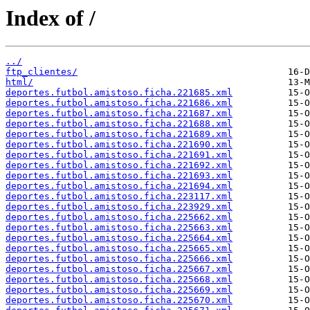
Index of /
../
ftp_clientes/
html/
deportes.futbol.amistoso.ficha.221685.xml
deportes.futbol.amistoso.ficha.221686.xml
deportes.futbol.amistoso.ficha.221687.xml
deportes.futbol.amistoso.ficha.221688.xml
deportes.futbol.amistoso.ficha.221689.xml
deportes.futbol.amistoso.ficha.221690.xml
deportes.futbol.amistoso.ficha.221691.xml
deportes.futbol.amistoso.ficha.221692.xml
deportes.futbol.amistoso.ficha.221693.xml
deportes.futbol.amistoso.ficha.221694.xml
deportes.futbol.amistoso.ficha.223117.xml
deportes.futbol.amistoso.ficha.223929.xml
deportes.futbol.amistoso.ficha.225662.xml
deportes.futbol.amistoso.ficha.225663.xml
deportes.futbol.amistoso.ficha.225664.xml
deportes.futbol.amistoso.ficha.225665.xml
deportes.futbol.amistoso.ficha.225666.xml
deportes.futbol.amistoso.ficha.225667.xml
deportes.futbol.amistoso.ficha.225668.xml
deportes.futbol.amistoso.ficha.225669.xml
deportes.futbol.amistoso.ficha.225670.xml