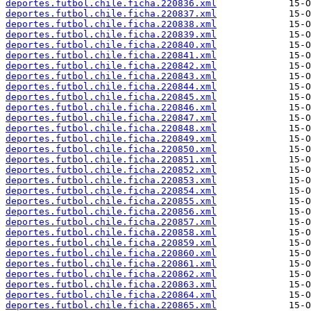
deportes.futbol.chile.ficha.220836.xml
deportes.futbol.chile.ficha.220837.xml
deportes.futbol.chile.ficha.220838.xml
deportes.futbol.chile.ficha.220839.xml
deportes.futbol.chile.ficha.220840.xml
deportes.futbol.chile.ficha.220841.xml
deportes.futbol.chile.ficha.220842.xml
deportes.futbol.chile.ficha.220843.xml
deportes.futbol.chile.ficha.220844.xml
deportes.futbol.chile.ficha.220845.xml
deportes.futbol.chile.ficha.220846.xml
deportes.futbol.chile.ficha.220847.xml
deportes.futbol.chile.ficha.220848.xml
deportes.futbol.chile.ficha.220849.xml
deportes.futbol.chile.ficha.220850.xml
deportes.futbol.chile.ficha.220851.xml
deportes.futbol.chile.ficha.220852.xml
deportes.futbol.chile.ficha.220853.xml
deportes.futbol.chile.ficha.220854.xml
deportes.futbol.chile.ficha.220855.xml
deportes.futbol.chile.ficha.220856.xml
deportes.futbol.chile.ficha.220857.xml
deportes.futbol.chile.ficha.220858.xml
deportes.futbol.chile.ficha.220859.xml
deportes.futbol.chile.ficha.220860.xml
deportes.futbol.chile.ficha.220861.xml
deportes.futbol.chile.ficha.220862.xml
deportes.futbol.chile.ficha.220863.xml
deportes.futbol.chile.ficha.220864.xml
deportes.futbol.chile.ficha.220865.xml