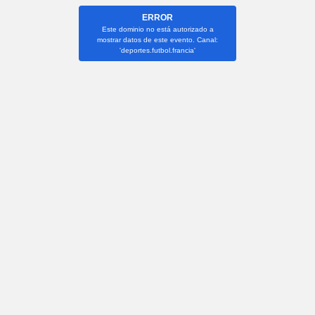
ERROR
Este dominio no está autorizado a
mostrar datos de este evento. Canal:
'deportes.futbol.francia'