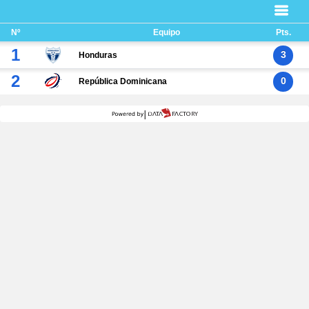
Nº
Equipo
Pts.
1
3
Honduras
2
0
República Dominicana