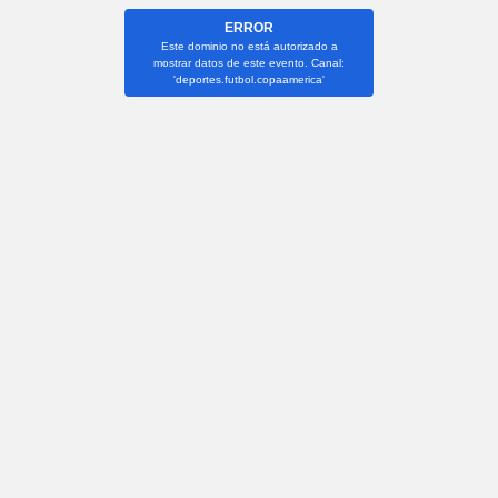
ERROR
Este dominio no está autorizado a
mostrar datos de este evento. Canal:
'deportes.futbol.copaamerica'