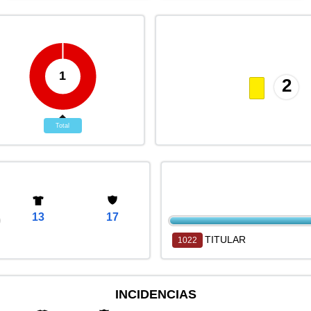
1
2
Total
13
17
TITULAR
1022
INCIDENCIAS