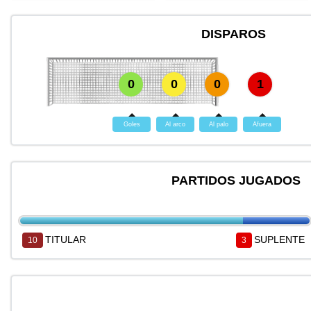
DISPAROS
0
0
0
1
Goles
Al arco
Al palo
Afuera
PARTIDOS JUGADOS
TITULAR
SUPLENTE
10
3