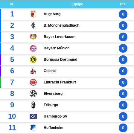
Nº
Equipo
Pts.
1
0
Augsburg
2
0
B. Mönchengladbach
3
0
Bayer Leverkusen
4
0
Bayern Múnich
5
0
Borussia Dortmund
6
0
Colonia
7
0
Eintracht Frankfurt
8
0
Elversberg
9
0
Friburgo
10
0
Hamburgo SV
11
0
Hoffenheim