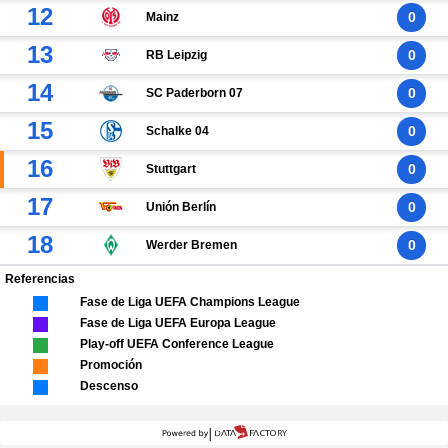
12
0
Mainz
13
0
RB Leipzig
14
0
SC Paderborn 07
15
0
Schalke 04
16
0
Stuttgart
17
0
Unión Berlín
18
0
Werder Bremen
Referencias
Fase de Liga UEFA Champions League
Fase de Liga UEFA Europa League
Play-off UEFA Conference League
Promoción
Descenso