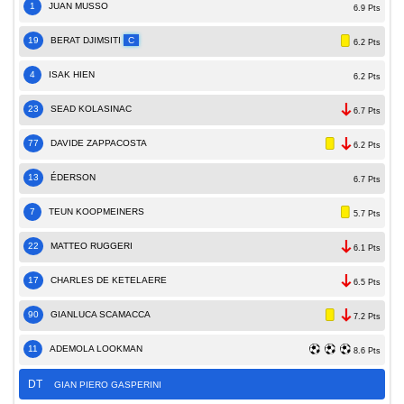
1
JUAN MUSSO
6.9 Pts
19
BERAT DJIMSITI
C
6.2 Pts
4
ISAK HIEN
6.2 Pts
23
SEAD KOLASINAC
6.7 Pts
77
DAVIDE ZAPPACOSTA
6.2 Pts
13
ÉDERSON
6.7 Pts
7
TEUN KOOPMEINERS
5.7 Pts
22
MATTEO RUGGERI
6.1 Pts
17
CHARLES DE KETELAERE
6.5 Pts
90
GIANLUCA SCAMACCA
7.2 Pts
11
ADEMOLA LOOKMAN
8.6 Pts
DT
GIAN PIERO GASPERINI