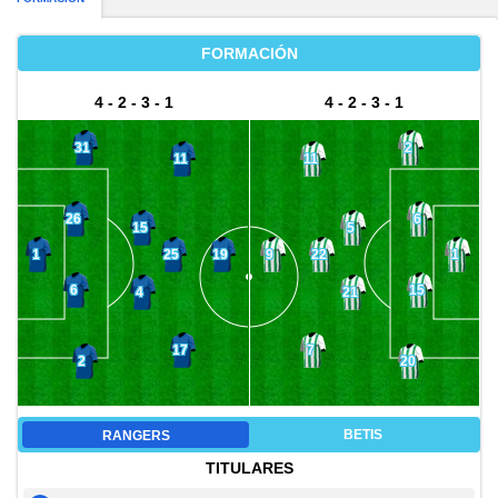
FORMACIÓN
4 - 2 - 3 - 1
4 - 2 - 3 - 1
31
2
11
11
26
6
15
5
25
22
1
19
9
1
6
15
4
21
17
7
2
20
BETIS
RANGERS
TITULARES