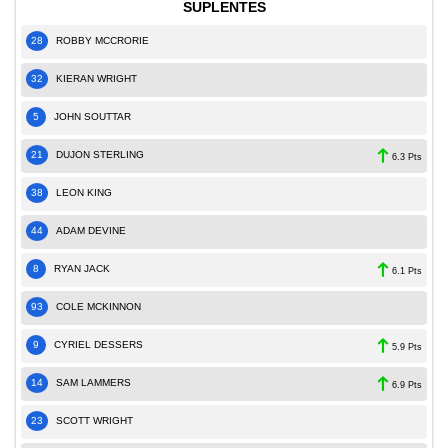
SUPLENTES
28
ROBBY MCCRORIE
32
KIERAN WRIGHT
5
JOHN SOUTTAR
21
DUJON STERLING
6.3 Pts
38
LEON KING
44
ADAM DEVINE
8
RYAN JACK
6.1 Pts
93
COLE MCKINNON
9
CYRIEL DESSERS
5.9 Pts
14
SAM LAMMERS
6.9 Pts
23
SCOTT WRIGHT