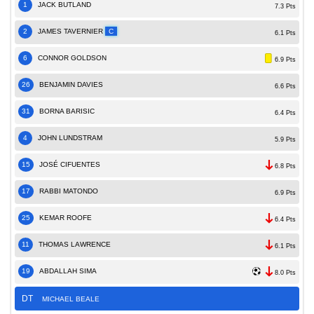
1
JACK BUTLAND
7.3 Pts
2
JAMES TAVERNIER
C
6.1 Pts
6
CONNOR GOLDSON
6.9 Pts
26
BENJAMIN DAVIES
6.6 Pts
31
BORNA BARISIC
6.4 Pts
4
JOHN LUNDSTRAM
5.9 Pts
15
JOSÉ CIFUENTES
6.8 Pts
17
RABBI MATONDO
6.9 Pts
25
KEMAR ROOFE
6.4 Pts
11
THOMAS LAWRENCE
6.1 Pts
19
ABDALLAH SIMA
8.0 Pts
DT
MICHAEL BEALE