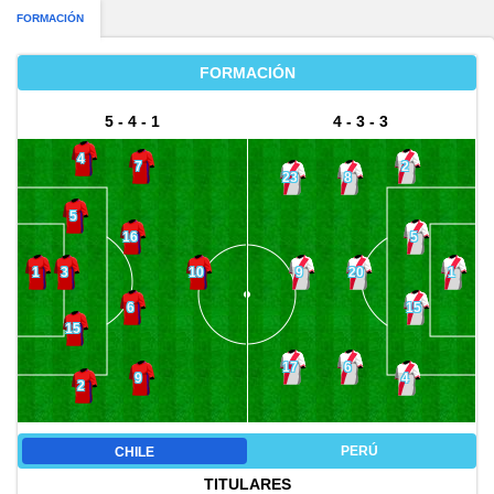
FORMACIÓN
FORMACIÓN
5 - 4 - 1
4 - 3 - 3
4
7
2
23
8
5
16
5
3
9
20
1
10
1
6
15
15
17
6
9
4
2
PERÚ
CHILE
TITULARES