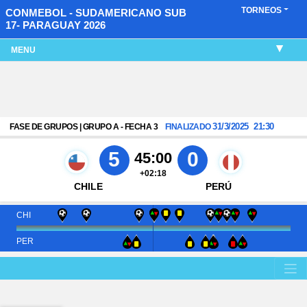
TORNEOS
CONMEBOL - SUDAMERICANO SUB
17- PARAGUAY 2026
MENU
31/3/2025
21:30
FASE DE GRUPOS | GRUPO A - FECHA 3
FINALIZADO
5
0
45:00
+02:18
CHILE
PERÚ
CHI
PER