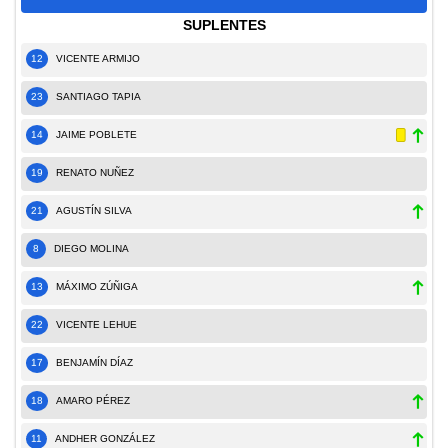
SUPLENTES
12
VICENTE ARMIJO
23
SANTIAGO TAPIA
14
JAIME POBLETE
19
RENATO NUÑEZ
21
AGUSTÍN SILVA
8
DIEGO MOLINA
13
MÁXIMO ZÚÑIGA
22
VICENTE LEHUE
17
BENJAMÍN DÍAZ
18
AMARO PÉREZ
11
ANDHER GONZÁLEZ