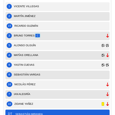
1
VICENTE VILLEGAS
2
MARTÍN JIMÉNEZ
15
RICARDO GUZMÁN
3
BRUNO TORRES
C
5
ALONSO OLGUÍN
4
MATÍAS ORELLANA
9
YASTIN CUEVAS
6
SEBASTIÁN VARGAS
16
NICOLÁS PÉREZ
7
IAN ALEGRÍA
10
ZIDANE YAÑEZ
DT
SEBASTIÁN MIRANDA