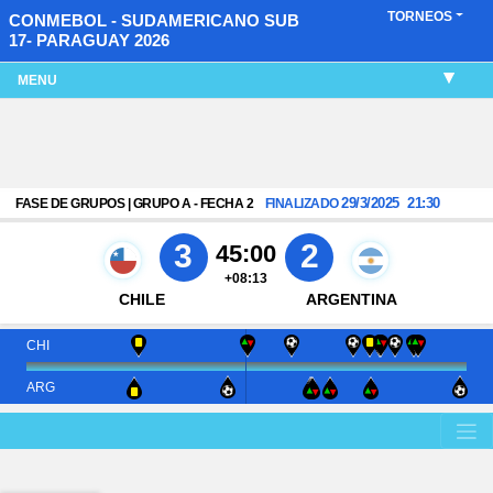
TORNEOS
CONMEBOL - SUDAMERICANO SUB
17- PARAGUAY 2026
MENU
29/3/2025
21:30
FASE DE GRUPOS | GRUPO A - FECHA 2
FINALIZADO
3
2
45:00
+08:13
CHILE
ARGENTINA
CHI
ARG