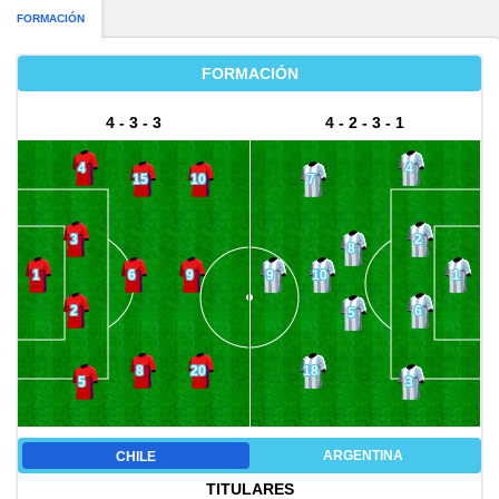
FORMACIÓN
FORMACIÓN
4 - 3 - 3
4 - 2 - 3 - 1
4
4
15
10
7
3
2
8
6
9
10
1
9
1
2
6
5
8
20
18
5
3
ARGENTINA
CHILE
TITULARES