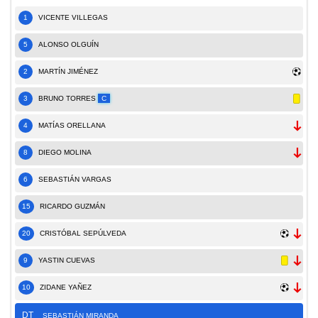
1
VICENTE VILLEGAS
5
ALONSO OLGUÍN
2
MARTÍN JIMÉNEZ
3
BRUNO TORRES
C
4
MATÍAS ORELLANA
8
DIEGO MOLINA
6
SEBASTIÁN VARGAS
15
RICARDO GUZMÁN
20
CRISTÓBAL SEPÚLVEDA
9
YASTIN CUEVAS
10
ZIDANE YAÑEZ
DT
SEBASTIÁN MIRANDA