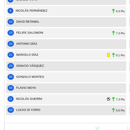
6
NICOLÁS FERNÁNDEZ
6.4 Pts
13
DAVID RETAMAL
15
FELIPE SALOMONI
7.3 Pts
24
ANTONIO DÍAZ
21
MARCELO DÍAZ
6.1 Pts
23
IGNACIO VÁSQUEZ
30
GONZALO MONTES
34
FLAVIO MOYA
11
NICOLÁS GUERRA
7.3 Pts
18
LUCAS DI YORIO
6.6 Pts