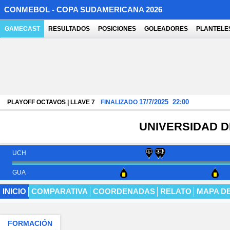
CONMEBOL - COPA SUDAMERICANA 2026
GAMECAST
RESULTADOS
POSICIONES
GOLEADORES
PLANTELE
17/7/2025
22:00
PLAYOFF OCTAVOS | LLAVE 7
FINALIZADO
UNIVERSIDAD D
UCH
GUA
INICIO
COMPARATIVA
COORDENADAS
RELATO
MAPA D
FORMACIÓN