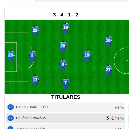
3 - 4 - 1 - 2
16
22
10
20
2
25
19
8
27
17
7
TITULARES
25
GABRIEL CASTELLÓN
6.2 Pts
17
FABIÁN HORMAZÁBAL
7.8 Pts
2
FRANCO CALDERÓN