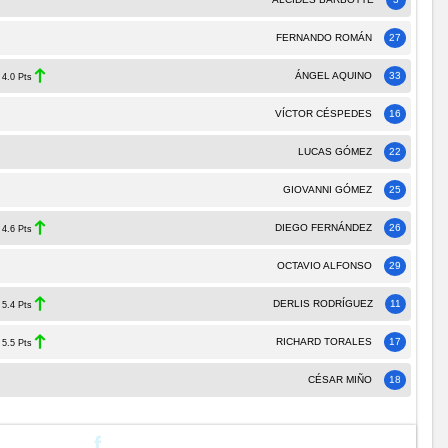
FERNANDO ROMÁN
27
ÁNGEL AQUINO
33
4.0 Pts
VÍCTOR CÉSPEDES
16
LUCAS GÓMEZ
22
GIOVANNI GÓMEZ
25
DIEGO FERNÁNDEZ
26
4.6 Pts
OCTAVIO ALFONSO
29
DERLIS RODRÍGUEZ
11
5.4 Pts
RICHARD TORALES
17
5.5 Pts
CÉSAR MIÑO
18