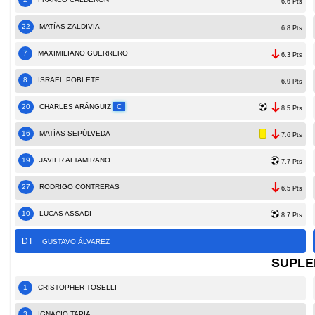
6.6 Pts
22
MATÍAS ZALDIVIA
6.8 Pts
7
MAXIMILIANO GUERRERO
6.3 Pts
8
ISRAEL POBLETE
6.9 Pts
20
CHARLES ARÁNGUIZ
C
8.5 Pts
16
MATÍAS SEPÚLVEDA
7.6 Pts
19
JAVIER ALTAMIRANO
7.7 Pts
27
RODRIGO CONTRERAS
6.5 Pts
10
LUCAS ASSADI
8.7 Pts
DT
GUSTAVO ÁLVAREZ
SUPLE
1
CRISTOPHER TOSELLI
3
IGNACIO TAPIA