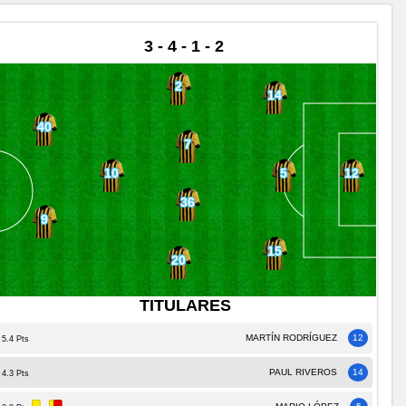
3 - 4 - 1 - 2
2
14
40
7
5
10
12
36
9
15
20
TITULARES
MARTÍN RODRÍGUEZ
12
5.4 Pts
PAUL RIVEROS
14
4.3 Pts