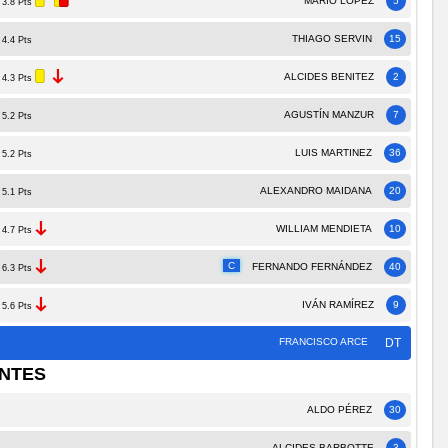
MARIO LÓPEZ
5
3.8 Pts
THIAGO SERVIN
15
4.4 Pts
ALCIDES BENITEZ
2
4.3 Pts
AGUSTÍN MANZUR
7
5.2 Pts
LUIS MARTINEZ
36
5.2 Pts
ALEXANDRO MAIDANA
20
5.1 Pts
WILLIAM MENDIETA
10
4.7 Pts
C
FERNANDO FERNÁNDEZ
40
6.3 Pts
IVÁN RAMÍREZ
9
5.6 Pts
FRANCISCO ARCE
DT
NTES
ALDO PÉREZ
30
ALCIDES BARBOTTE
3