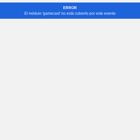
ERROR
El módulo 'gamecast' no está cubierto por este evento