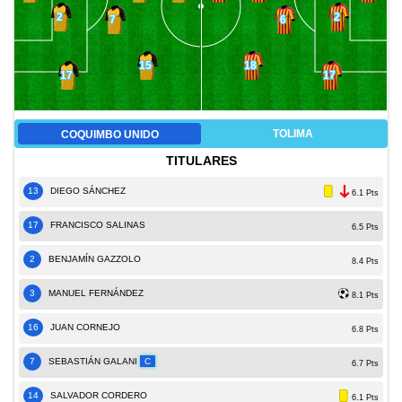
2
2
7
6
15
18
17
17
TOLIMA
COQUIMBO UNIDO
TITULARES
13
DIEGO SÁNCHEZ
6.1 Pts
17
FRANCISCO SALINAS
6.5 Pts
2
BENJAMÍN GAZZOLO
8.4 Pts
3
MANUEL FERNÁNDEZ
8.1 Pts
16
JUAN CORNEJO
6.8 Pts
7
SEBASTIÁN GALANI
C
6.7 Pts
14
SALVADOR CORDERO
6.1 Pts