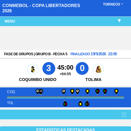
TORNEOS
CONMEBOL - COPA LIBERTADORES
2026
MENU
19/5/2026
22:00
FASE DE GRUPOS | GRUPO B - FECHA 5
FINALIZADO
3
0
45:00
+04:55
COQUIMBO UNIDO
TOLIMA
COQ
TOL
ESTADÍSTICAS DESTACADAS