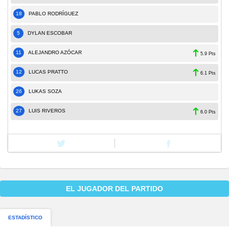
18
PABLO RODRÍGUEZ
5
DYLAN ESCOBAR
11
ALEJANDRO AZÓCAR
5.9 Pts
12
LUCAS PRATTO
6.1 Pts
26
LUKAS SOZA
27
LUIS RIVEROS
6.0 Pts
EL JUGADOR DEL PARTIDO
ESTADÍSTICO