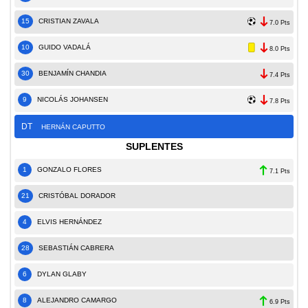
15
CRISTIAN ZAVALA
7.0 Pts
10
GUIDO VADALÁ
8.0 Pts
30
BENJAMÍN CHANDIA
7.4 Pts
9
NICOLÁS JOHANSEN
7.8 Pts
DT
HERNÁN CAPUTTO
SUPLENTES
1
GONZALO FLORES
7.1 Pts
21
CRISTÓBAL DORADOR
4
ELVIS HERNÁNDEZ
28
SEBASTIÁN CABRERA
6
DYLAN GLABY
8
ALEJANDRO CAMARGO
6.9 Pts