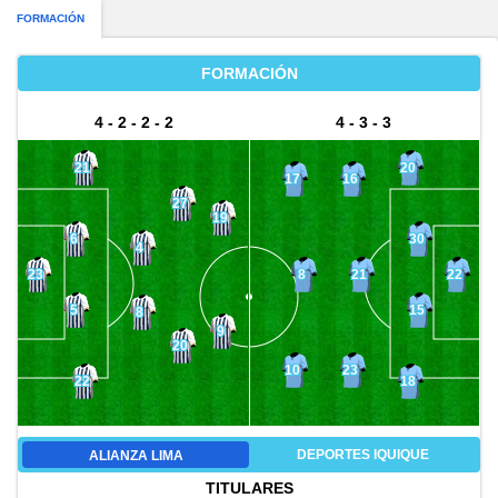
FORMACIÓN
FORMACIÓN
4 - 2 - 2 - 2
4 - 3 - 3
21
20
17
16
27
19
6
30
4
8
21
23
22
5
15
8
9
20
10
23
22
18
DEPORTES IQUIQUE
ALIANZA LIMA
TITULARES