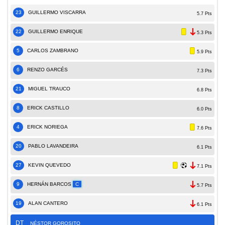
23
GUILLERMO VISCARRA
5.7 Pts
22
GUILLERMO ENRIQUE
5.3 Pts
5
CARLOS ZAMBRANO
5.9 Pts
6
RENZO GARCÉS
7.3 Pts
21
MIGUEL TRAUCO
6.8 Pts
8
ERICK CASTILLO
6.0 Pts
4
ERICK NORIEGA
7.6 Pts
20
PABLO LAVANDEIRA
6.1 Pts
27
KEVIN QUEVEDO
7.1 Pts
9
HERNÁN BARCOS
C
5.7 Pts
19
ALAN CANTERO
6.1 Pts
DT
NÉSTOR GOROSITO