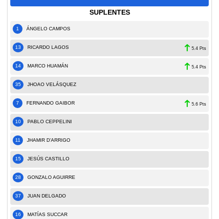
SUPLENTES
1
ÁNGELO CAMPOS
13
RICARDO LAGOS
5.4 Pts
14
MARCO HUAMÁN
5.4 Pts
35
JHOAO VELÁSQUEZ
7
FERNANDO GAIBOR
5.6 Pts
10
PABLO CEPPELINI
11
JHAMIR D'ARRIGO
15
JESÚS CASTILLO
28
GONZALO AGUIRRE
37
JUAN DELGADO
16
MATÍAS SUCCAR