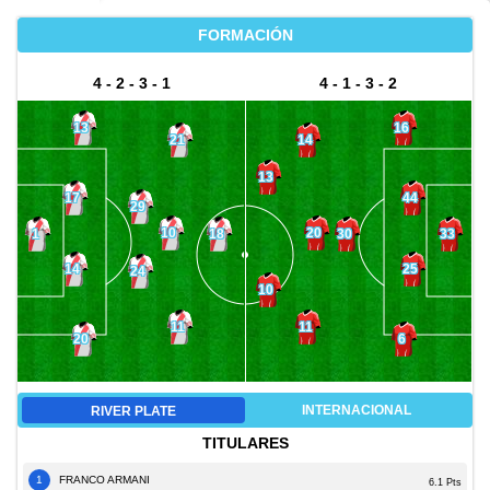
FORMACIÓN
4 - 2 - 3 - 1
4 - 1 - 3 - 2
13
16
21
14
13
17
44
29
10
20
1
18
30
33
14
25
24
10
11
11
20
6
INTERNACIONAL
RIVER PLATE
TITULARES
1
FRANCO ARMANI
6.1 Pts