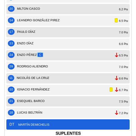
20
MILTON CASCO
6.2 Pts
14
LEANDRO GONZÁLEZ PIREZ
6.5 Pts
17
PAULO DÍAZ
7.0 Pts
13
ENZO DÍAZ
6.6 Pts
24
ENZO PÉREZ
C
6.5 Pts
29
RODRIGO ALIENDRO
7.0 Pts
11
NICOLÁS DE LA CRUZ
8.6 Pts
10
IGNACIO FERNÁNDEZ
6.7 Pts
21
ESEQUIEL BARCO
7.5 Pts
18
LUCAS BELTRÁN
7.2 Pts
DT
MARTÍN DEMICHELIS
SUPLENTES