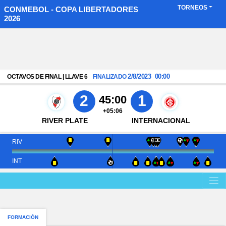
TORNEOS
CONMEBOL - COPA LIBERTADORES
2026
2/8/2023
00:00
OCTAVOS DE FINAL | LLAVE 6
FINALIZADO
2
1
45:00
+05:06
RIVER PLATE
INTERNACIONAL
RIV
INT
FORMACIÓN