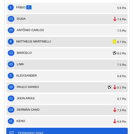
1
FÁBIO
C
5.9 Pts
23
GUGA
7.4 Pts
25
ANTÔNIO CARLOS
7.5 Pts
8
MATTHEUS MARTINELLI
6.7 Pts
12
MARCELO
8.0 Pts
45
LIMA
7.5 Pts
5
ALEXSANDER
6.9 Pts
10
PAULO GANSO
9.1 Pts
21
JHON ARIAS
6.7 Pts
14
GERMÁN CANO
7.3 Pts
11
KENO
6.8 Pts
DT
FERNANDO DINIZ