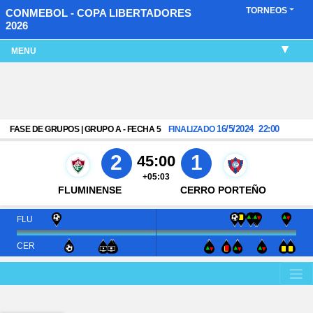
TORNEOS
CONMEBOL - COPA LIBERTADORES
2026
MENU
16/5/2024
22:00
FASE DE GRUPOS | GRUPO A - FECHA 5
FINALIZADO
2
1
45:00
+05:03
FLUMINENSE
CERRO PORTEÑO
FLU
CER