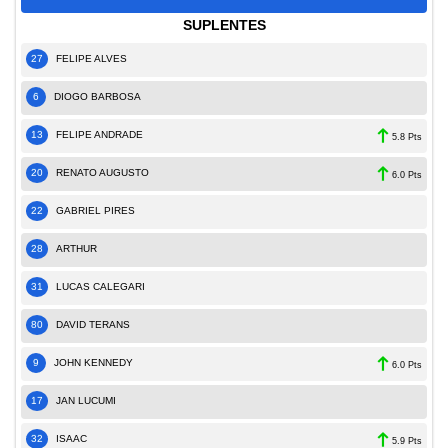
SUPLENTES
27
FELIPE ALVES
6
DIOGO BARBOSA
13
FELIPE ANDRADE
5.8 Pts
20
RENATO AUGUSTO
6.0 Pts
22
GABRIEL PIRES
28
ARTHUR
31
LUCAS CALEGARI
80
DAVID TERANS
9
JOHN KENNEDY
6.0 Pts
17
JAN LUCUMI
32
ISAAC
5.9 Pts