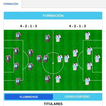
FORMACIÓN
FORMACIÓN
4 - 2 - 1 - 3
4 - 2 - 1 - 3
12
2
11
11
8
24
5
6
14
19
1
10
20
13
25
4
45
26
21
10
23
21
CERRO PORTEÑO
FLUMINENSE
TITULARES