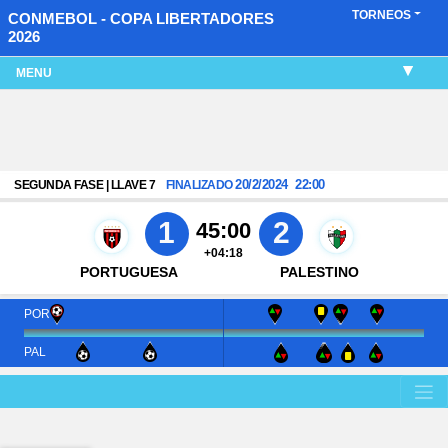
TORNEOS
CONMEBOL - COPA LIBERTADORES
2026
MENU
20/2/2024
22:00
SEGUNDA FASE | LLAVE 7
FINALIZADO
1
2
45:00
+04:18
PORTUGUESA
PALESTINO
POR
PAL