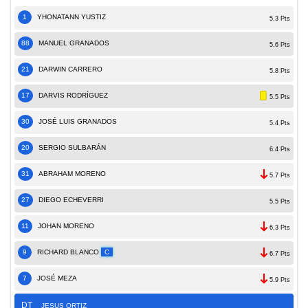
1
YHONATANN YUSTIZ
5.3 Pts
88
MANUEL GRANADOS
5.6 Pts
21
DARWIN CARRERO
5.8 Pts
17
DARVIS RODRÍGUEZ
5.5 Pts
30
JOSÉ LUIS GRANADOS
5.4 Pts
20
SERGIO SULBARÁN
6.4 Pts
31
ABRAHAM MORENO
5.7 Pts
27
DIEGO ECHEVERRI
5.5 Pts
11
JOHAN MORENO
6.3 Pts
9
RICHARD BLANCO
C
6.7 Pts
7
JOSÉ MEZA
5.9 Pts
DT
JESUS ORTIZ