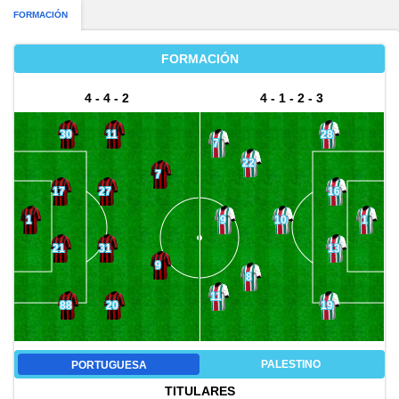
FORMACIÓN
FORMACIÓN
4 - 4 - 2
4 - 1 - 2 - 3
30
11
28
7
22
7
17
27
16
9
1
10
1
21
31
13
9
8
11
88
20
19
PALESTINO
PORTUGUESA
TITULARES