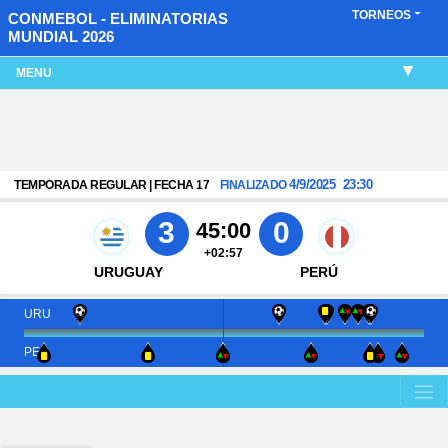
TORNEOS
CONMEBOL - ELIMINATORIAS
MUNDIAL 2026
MENU
4/9/2025
23:30
TEMPORADA REGULAR | FECHA 17
FINALIZADO
3
0
45:00
+02:57
URUGUAY
PERÚ
URU
PER