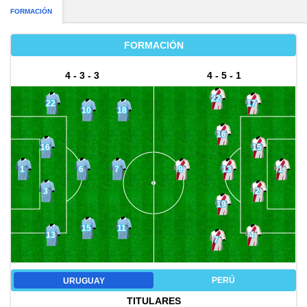
FORMACIÓN
FORMACIÓN
4 - 3 - 3
4 - 5 - 1
22
22
17
10
18
16
16
15
13
6
7
1
9
1
3
2
19
15
11
13
4
7
PERÚ
URUGUAY
TITULARES