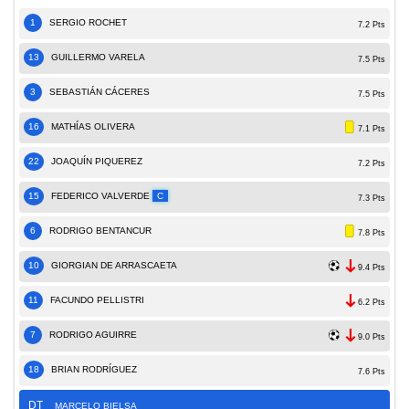
1
SERGIO ROCHET
7.2 Pts
13
GUILLERMO VARELA
7.5 Pts
3
SEBASTIÁN CÁCERES
7.5 Pts
16
MATHÍ­AS OLIVERA
7.1 Pts
22
JOAQUÍN PIQUEREZ
7.2 Pts
15
FEDERICO VALVERDE
C
7.3 Pts
6
RODRIGO BENTANCUR
7.8 Pts
10
GIORGIAN DE ARRASCAETA
9.4 Pts
11
FACUNDO PELLISTRI
6.2 Pts
7
RODRIGO AGUIRRE
9.0 Pts
18
BRIAN RODRÍGUEZ
7.6 Pts
DT
MARCELO BIELSA