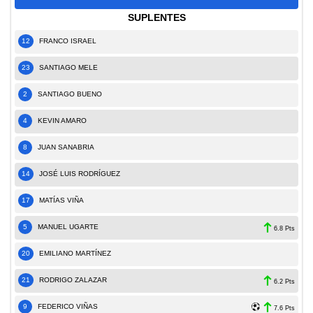
SUPLENTES
12
FRANCO ISRAEL
23
SANTIAGO MELE
2
SANTIAGO BUENO
4
KEVIN AMARO
8
JUAN SANABRIA
14
JOSÉ LUIS RODRÍGUEZ
17
MATÍAS VIÑA
5
MANUEL UGARTE
6.8 Pts
20
EMILIANO MARTÍNEZ
21
RODRIGO ZALAZAR
6.2 Pts
9
FEDERICO VIÑAS
7.6 Pts