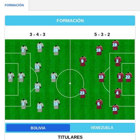
FORMACIÓN
FORMACIÓN
3 - 4 - 3
5 - 3 - 2
19
17
2
20
16
2
9
13
3
4
11
13
1
22
14
4
23
3
10
5
22
15
VENEZUELA
BOLIVIA
TITULARES