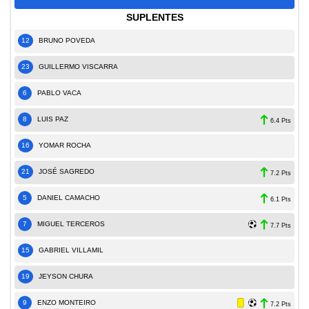
SUPLENTES
12
BRUNO POVEDA
23
GUILLERMO VISCARRA
6
PABLO VACA
8
LUIS PAZ
6.4 Pts
16
YOMAR ROCHA
21
JOSÉ SAGREDO
7.2 Pts
5
DANIEL CAMACHO
6.1 Pts
7
MIGUEL TERCEROS
7.7 Pts
15
GABRIEL VILLAMIL
19
JEYSON CHURA
9
ENZO MONTEIRO
7.2 Pts