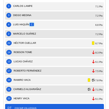
1
CARLOS LAMPE
7.1 Pts
3
DIEGO MEDINA
7.2 Pts
4
LUIS HAQUÍN
C
6.8 Pts
2
MARCELO SUÁREZ
7.2 Pts
22
HÉCTOR CUELLAR
6.7 Pts
14
ROBSON TOME
8.3 Pts
13
LUCAS CHÁVEZ
6.1 Pts
17
ROBERTO FERNÁNDEZ
7.5 Pts
10
RAMIRO VACA
7.8 Pts
11
CARMELO ALGARAÑAZ
7.1 Pts
20
HENRY VACA
6.1 Pts
DT
OSCAR VILLEGAS