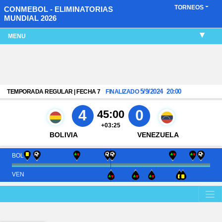
TORNEOS
CONMEBOL - ELIMINATORIAS
MUNDIAL 2026
MENU
5/9/2024
20:00
TEMPORADA REGULAR | FECHA 7
FINALIZADO
4
0
45:00
+03:25
BOLIVIA
VENEZUELA
BOL
VEN