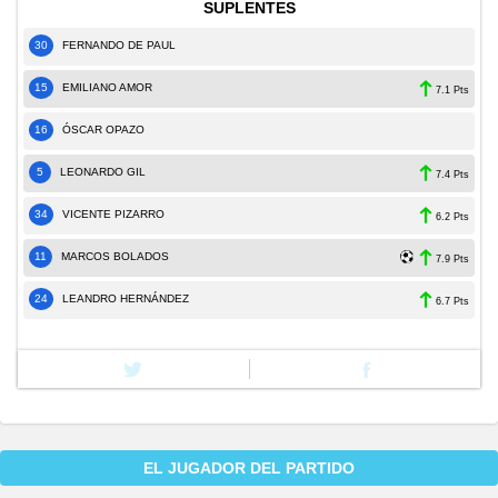
SUPLENTES
30
FERNANDO DE PAUL
15
EMILIANO AMOR
7.1 Pts
16
ÓSCAR OPAZO
5
LEONARDO GIL
7.4 Pts
34
VICENTE PIZARRO
6.2 Pts
11
MARCOS BOLADOS
7.9 Pts
24
LEANDRO HERNÁNDEZ
6.7 Pts
EL JUGADOR DEL PARTIDO