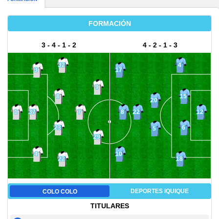
FORMACIÓN
3 - 4 - 1 - 2
4 - 2 - 1 - 3
32
4
3
17
9
8
15
20
37
8
1
7
22
12
23
6
5
29
4
10
22
18
DEPORTES IQUIQUE
COLO COLO
TITULARES