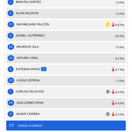
1
BRAYÁN CORTÉZ
7.9 Pts
4
ALAN SALDIVIA
7.4 Pts
37
MAXIMILIANO FALCÓN
6.8 Pts
3
DANIEL GUTIÉRREZ
8.0 Pts
22
MAURICIO ISLA
7.6 Pts
23
ARTURO VIDAL
9.2 Pts
8
ESTEBAN PAVEZ
C
8.7 Pts
32
LUCAS CEPEDA
7.3 Pts
7
CARLOS PALACIOS
8.4 Pts
29
GUILLERMO PAIVA
6.4 Pts
9
JAVIER CORREA
8.3 Pts
DT
JORGE ALMIRÓN