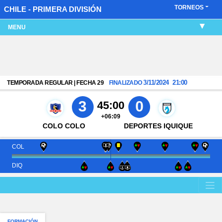
TORNEOS
CHILE - PRIMERA DIVISIÓN
MENU
3/11/2024
21:00
TEMPORADA REGULAR | FECHA 29
FINALIZADO
3
0
45:00
+06:09
COLO COLO
DEPORTES IQUIQUE
COL
DIQ
FORMACIÓN