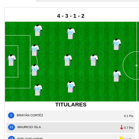
4 - 3 - 1 - 2
21
34
29
37
8
1
7
15
9
28
22
TITULARES
1
BRAYÁN CORTÉZ
6.1 Pts
22
MAURICIO ISLA
5.7 Pts
15
EMILIANO AMOR