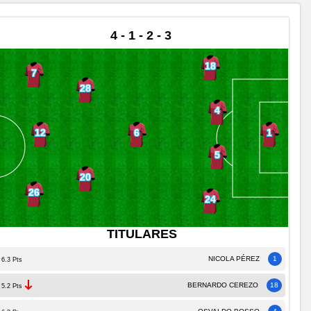
4 - 1 - 2 - 3
18
7
28
4
12
6
1
5
20
26
24
TITULARES
NICOLA PÉREZ
1
6.3 Pts
BERNARDO CEREZO
18
5.2 Pts