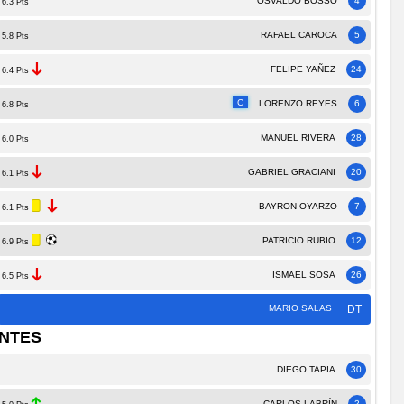
OSVALDO BOSSO
4
6.3 Pts
RAFAEL CAROCA
5
5.8 Pts
FELIPE YAÑEZ
24
6.4 Pts
C
LORENZO REYES
6
6.8 Pts
MANUEL RIVERA
28
6.0 Pts
GABRIEL GRACIANI
20
6.1 Pts
BAYRON OYARZO
7
6.1 Pts
PATRICIO RUBIO
12
6.9 Pts
ISMAEL SOSA
26
6.5 Pts
MARIO SALAS
DT
NTES
DIEGO TAPIA
30
CARLOS LABRÍN
2