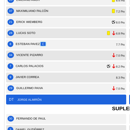
6.4 Pts
37
MAXIMILIANO FALCÓN
7.2 Pts
21
ERICK WIEMBERG
8.0 Pts
28
LUCAS SOTO
6.8 Pts
8
ESTEBAN PAVEZ
C
7.7 Pts
34
VICENTE PIZARRO
7.0 Pts
7
CARLOS PALACIOS
8.2 Pts
9
JAVIER CORREA
8.3 Pts
29
GUILLERMO PAIVA
7.0 Pts
DT
JORGE ALMIRÓN
SUPLE
30
FERNANDO DE PAUL
3
DANIEL GUTIÉRREZ