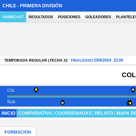
CHILE - PRIMERA DIVISIÓN
GAMECAST
RESULTADOS
POSICIONES
GOLEADORES
PLANTELE
29/8/2024
22:00
TEMPORADA REGULAR | FECHA 22
FINALIZADO
COL
COL
ÑUB
INICIO
COMPARATIVA
COORDENADAS
RELATO
MAPA D
FORMACIÓN