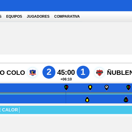
S
EQUIPOS
JUGADORES
COMPARATIVA
2
1
45:00
O COLO
ÑUBLE
+06:10
E CALOR