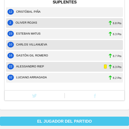
SUPLENTES
12
CRISTÓBAL PIÑA
2
OLIVER ROJAS
6.8 Pts
23
ESTEBAN MATUS
6.3 Pts
10
CARLOS VILLANUEVA
16
GASTÓN GIL ROMERO
6.7 Pts
22
ALESSANDRO RIEP
6.3 Pts
32
LUCIANO ARRIAGADA
6.2 Pts
EL JUGADOR DEL PARTIDO