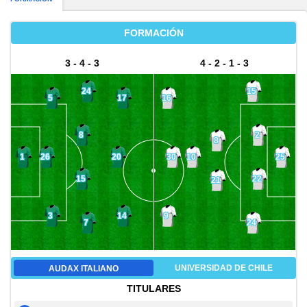
FORMACIÓN
3 - 4 - 3
4 - 2 - 1 - 3
24
15
5
17
16
8
2
8
26
20
30
1
10
25
15
22
21
3
14
9
7
24
UNIVERSIDAD DE CHILE
AUDAX ITALIANO
TITULARES