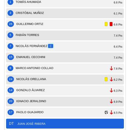
1
TOMÁS AHUMADA
6.6 Pts
3
CRISTÓBAL MUÑOZ
6.1 Pts
26
GUILLERMO ORTIZ
6.6 Pts
5
FABIÁN TORRES
7.4 Pts
7
NICOLÁS FERNÁNDEZ
C
6.4 Pts
15
EMANUEL CECCHINI
7.4 Pts
8
MARCO ANTONIO COLLAO
7.6 Pts
24
NICOLÁS ORELLANA
6.2 Pts
14
GONZALO ÁLVAREZ
6.3 Pts
20
IGNACIO JERALDINO
6.9 Pts
17
PAOLO GUAJARDO
8.5 Pts
DT
JUAN JOSÉ RIBERA