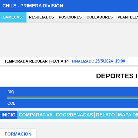
CHILE - PRIMERA DIVISIÓN
GAMECAST
RESULTADOS
POSICIONES
GOLEADORES
PLANTELE
25/5/2024
19:00
TEMPORADA REGULAR | FECHA 14
FINALIZADO
DEPORTES 
DIQ
COL
INICIO
COMPARATIVA
COORDENADAS
RELATO
MAPA D
FORMACIÓN