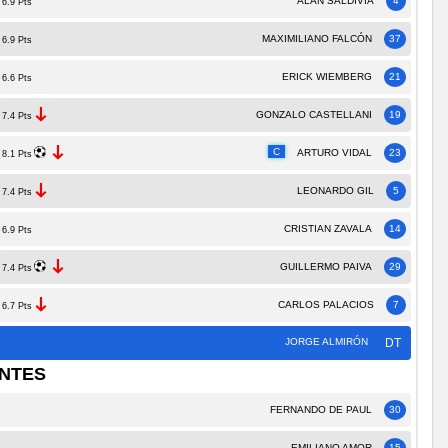
ALAN SALDIVIA
4
6.9 Pts
MAXIMILIANO FALCÓN
37
6.9 Pts
ERICK WIEMBERG
21
6.6 Pts
GONZALO CASTELLANI
19
7.4 Pts
C
ARTURO VIDAL
23
8.1 Pts
LEONARDO GIL
5
7.4 Pts
CRISTIAN ZAVALA
14
6.9 Pts
GUILLERMO PAIVA
29
7.4 Pts
CARLOS PALACIOS
7
6.7 Pts
JORGE ALMIRÓN
DT
NTES
FERNANDO DE PAUL
30
EMILIANO AMOR
15