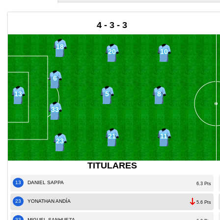
4 - 3 - 3
18
20
10
6
5
8
13
33
21
11
23
TITULARES
13
DANIEL SAPPA
6.3 Pts
23
YONATHAN ANDÍA
5.6 Pts
33
MIGUEL SANHUEZA