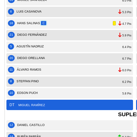
6.0 Pts
6
LUIS CASANOVA
5.3 Pts
18
HANS SALINAS
C
4.7 Pts
21
DIEGO FERNÁNDEZ
5.9 Pts
5
AGUSTÍN NADRUZ
6.4 Pts
20
DIEGO ORELLANA
6.7 Pts
11
ÁLVARO RAMOS
6.0 Pts
8
STEFFAN PINO
6.2 Pts
10
EDSON PUCH
5.8 Pts
DT
MIGUEL RAMÍREZ
SUPLE
12
DANIEL CASTILLO
14
RUBÉN FARFÁN