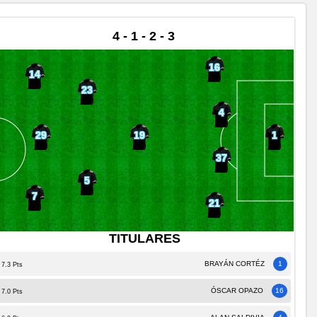
4 - 1 - 2 - 3
16
14
23
4
29
19
1
37
5
7
21
TITULARES
BRAYÁN CORTÉZ
1
7.3 Pts
ÓSCAR OPAZO
16
7.0 Pts