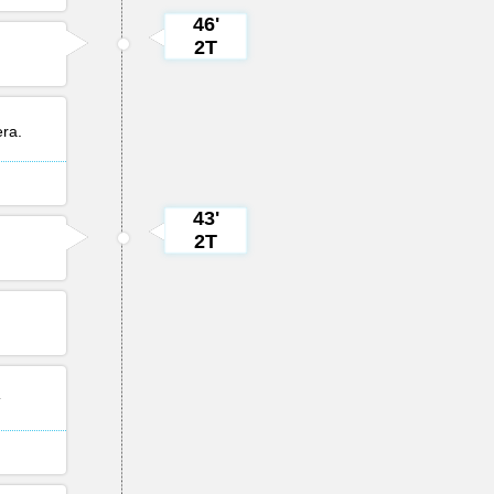
46'
2T
era
.
43'
2T
