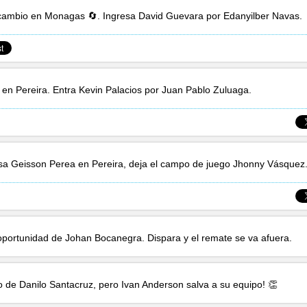
cambio en Monagas 🔄. Ingresa
David Guevara
por
Edanyilber Navas
.
en Pereira. Entra
Kevin Palacios
por
Juan Pablo Zuluaga
.
esa
Geisson Perea
en Pereira, deja el campo de juego
Jhonny Vásquez
oportunidad de
Johan Bocanegra
. Dispara y el remate se va afuera.
o de
Danilo Santacruz
, pero
Ivan Anderson
salva a su equipo! 👏