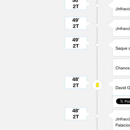
50'
2T
¡Infrac
49'
2T
¡Infrac
49'
2T
Saque d
Chance 
48'
2T
David 
48'
2T
¡Infrac
Palacio