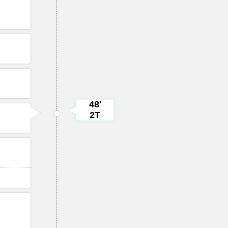
48'
2T