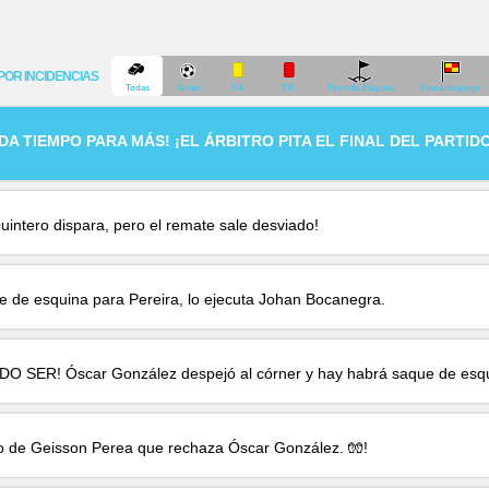
POR INCIDENCIAS
Todas
Goles
T.A.
T.R.
Tiros de Esquina
Fuera de juego
 DA TIEMPO PARA MÁS! ¡EL ÁRBITRO PITA EL FINAL DEL PARTID
uintero
dispara, pero el remate sale desviado!
 de esquina para Pereira, lo ejecuta
Johan Bocanegra
.
UDO SER!
Óscar González
despejó al córner y hay habrá saque de esqu
o de
Geisson Perea
que rechaza
Óscar González
. 🧤!