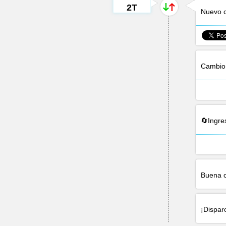
2T
Nuevo 
Cambio 
🔄Ingr
Buena 
¡Dispar