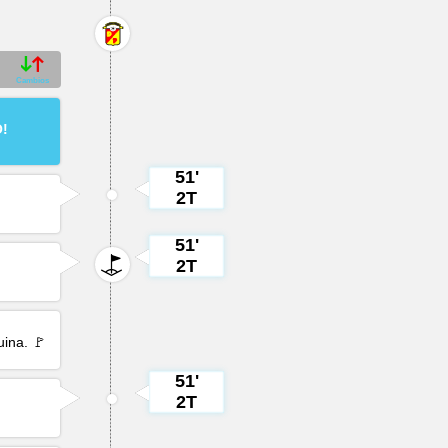
Cambios
O!
51'
2T
51'
2T
ina. 🚩
51'
2T