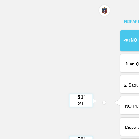
FILTRAR 
📣 ¡NO
¡
Juan Q
⊾ Saque
51'
2T
¡NO P
¡Dispar