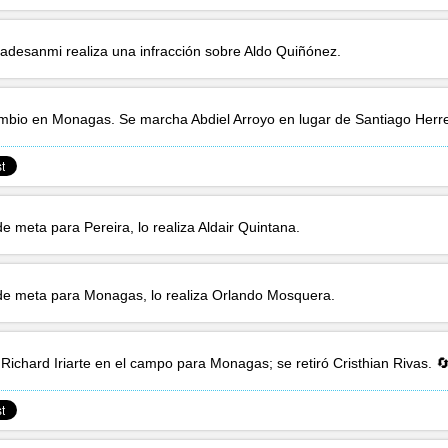
ladesanmi
realiza una infracción sobre
Aldo Quiñónez
.
ambio en Monagas. Se marcha
Abdiel Arroyo
en lugar de
Santiago Herr
e meta para Pereira, lo realiza
Aldair Quintana
.
e meta para Monagas, lo realiza
Orlando Mosquera
.
á
Richard Iriarte
en el campo para Monagas; se retiró
Cristhian Rivas
. 