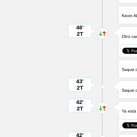
Kevin A
46'
2T
Otro c
Saque d
43'
2T
Saque d
42'
2T
Ya est
42'