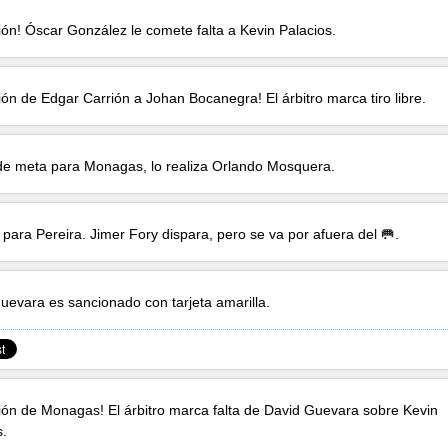
ción!
Óscar González
le comete falta a
Kevin Palacios
.
ción de
Edgar Carrión
a
Johan Bocanegra
! El árbitro marca tiro libre.
e meta para Monagas, lo realiza
Orlando Mosquera
.
para Pereira.
Jimer Fory
dispara, pero se va por afuera del 🥅.
Guevara
es sancionado con tarjeta amarilla.
ción de Monagas! El árbitro marca falta de
David Guevara
sobre
Kevin
s
.