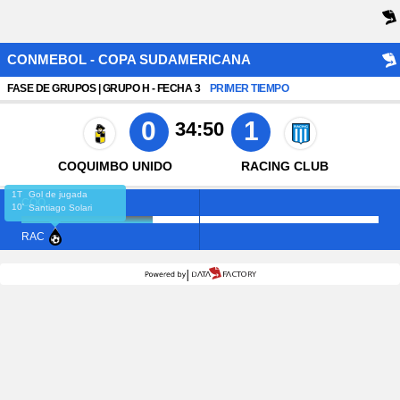
CONMEBOL - COPA SUDAMERICANA
FASE DE GRUPOS | GRUPO H - FECHA 3
PRIMER TIEMPO
0
1
34:50
COQUIMBO UNIDO
RACING CLUB
1T
Gol de jugada
COQ
10'
Santiago Solari
RAC